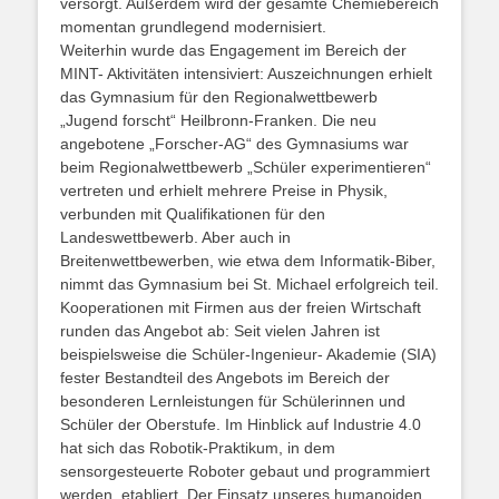
versorgt. Außerdem wird der gesamte Chemiebereich
momentan grundlegend modernisiert.
Weiterhin wurde das Engagement im Bereich der
MINT- Aktivitäten intensiviert: Auszeichnungen erhielt
das Gymnasium für den Regionalwettbewerb
„Jugend forscht“ Heilbronn-Franken. Die neu
angebotene „Forscher-AG“ des Gymnasiums war
beim Regionalwettbewerb „Schüler experimentieren“
vertreten und erhielt mehrere Preise in Physik,
verbunden mit Qualifikationen für den
Landeswettbewerb. Aber auch in
Breitenwettbewerben, wie etwa dem Informatik-Biber,
nimmt das Gymnasium bei St. Michael erfolgreich teil.
Kooperationen mit Firmen aus der freien Wirtschaft
runden das Angebot ab: Seit vielen Jahren ist
beispielsweise die Schüler-Ingenieur- Akademie (SIA)
fester Bestandteil des Angebots im Bereich der
besonderen Lernleistungen für Schülerinnen und
Schüler der Oberstufe. Im Hinblick auf Industrie 4.0
hat sich das Robotik-Praktikum, in dem
sensorgesteuerte Roboter gebaut und programmiert
werden, etabliert. Der Einsatz unseres humanoiden