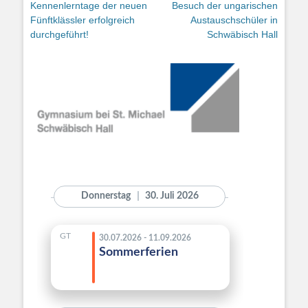
Previous
Next
Kennenlerntage der neuen
Besuch der ungarischen
post:
post:
Fünftklässler erfolgreich
Austauschschüler in
durchgeführt!
Schwäbisch Hall