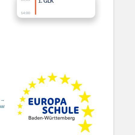
 →
bar