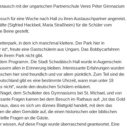
ustausch mit der ungarischen Partnerschule Veres Péter Gimnazium
uch für eine Woche nach Hall zu ihren Austauschpartner angereist.
fte (Sigfried Hackbeil, Maria Straßheim) für die Schüler vom
 Beine gestellt.
tterpark, in dem ich manchmal klettere. Der Park hier in
er ist“, freute eine Gastschülerin aus Ungarn. Das Bobbycarfahren
n ihrem Park nicht gibt.
auf dem Programm. Die Stadt Schwäbisch Hall wurde in Augenschein
ern allen in Erinnerung bleiben. Interessante Erfahrungen wurden
en hier sind freundlich und vor allem pünktlich. Zum Teil sind die
eutschland gibt es eine bestimmte Uhrzeit, wann man unter 18
 nicht“, wurde den deutschen Schülern erläutert.
 Nagel, dem Schulleiter des Gymnasiums bei St. Michael, und von
sante Fragen kamen bei dem Besuch im Rathaus auf: „Ist das Gold
eraus, dass es sich um dünnes Blattgold handelt, mit dem das
 die alten Gemälde auf, die einen historischen oder biblischen
tellte Fragen an die Gäste.
er wissen. Auf diese Frage wurde überraschend geantwortet. Eine