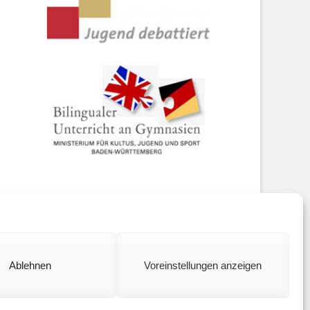
ookie policy (EU)
Ablehnen
Voreinstellungen anzeigen
Catch Base by
Catch Themes