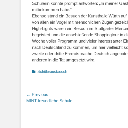
Schülerin konnte prompt antworten: „In meiner Gastfa
mitbekommen habe.“
Ebenso stand ein Besuch der Kunsthalle Würth a
von allen ein Vogel mit menschlichen Zügen gezeichn
High-Lights waren ein Besuch im Stuttgarter Merc
begeistert und die anschließende Shoppingtour in 
Woche voller Programm und vieler interessanter E
nach Deutschland zu kommen, um hier vielleicht sog
zweite oder dritte Fremdsprache Deutsch angeboten
anderen in die Tat umgesetzt wird.
Categories
Schüleraustausch
Beitragsnavigation
← Previous
Previous
MINT-freundliche Schule
post: