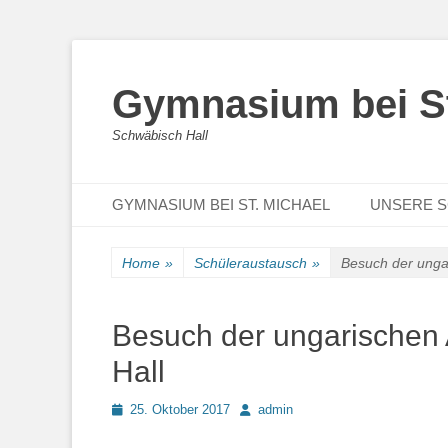
Gymnasium bei St
Schwäbisch Hall
Primary Menu
Skip
GYMNASIUM BEI ST. MICHAEL
UNSERE 
to
content
Home
»
Schüleraustausch
»
Besuch der unga
Besuch der ungarischen 
Hall
Posted
Author
25. Oktober 2017
admin
on