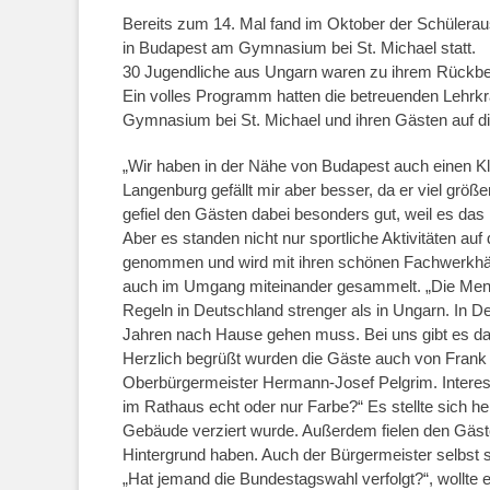
Bereits zum 14. Mal fand im Oktober der Schülera
in Budapest am Gymnasium bei St. Michael statt.
30 Jugendliche aus Ungarn waren zu ihrem Rückbes
Ein volles Programm hatten die betreuenden Lehrkrä
Gymnasium bei St. Michael und ihren Gästen auf die
„Wir haben in der Nähe von Budapest auch einen Kle
Langenburg gefällt mir aber besser, da er viel größ
gefiel den Gästen dabei besonders gut, weil es das i
Aber es standen nicht nur sportliche Aktivitäten 
genommen und wird mit ihren schönen Fachwerkhäus
auch im Umgang miteinander gesammelt. „Die Mensch
Regeln in Deutschland strenger als in Ungarn. In D
Jahren nach Hause gehen muss. Bei uns gibt es das
Herzlich begrüßt wurden die Gäste auch von Frank
Oberbürgermeister Hermann-Josef Pelgrim. Interes
im Rathaus echt oder nur Farbe?“ Es stellte sich h
Gebäude verziert wurde. Außerdem fielen den Gästen
Hintergrund haben. Auch der Bürgermeister selbst s
„Hat jemand die Bundestagswahl verfolgt?“, wollte 