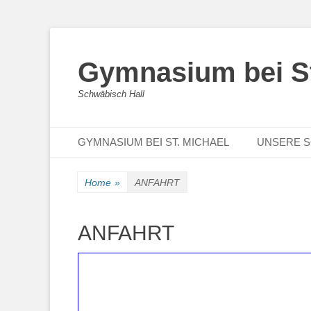
Gymnasium bei St
Schwäbisch Hall
Primary Menu
Skip
GYMNASIUM BEI ST. MICHAEL
UNSERE 
to
content
Home
»
ANFAHRT
ANFAHRT