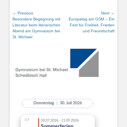
Beitragsnavigation
← Previous
Next →
Previous
Next
Besondere Begegnung mit
Europatag am GSM – Ein
post:
post:
Literatur beim literarischen
Fest für Freiheit, Frieden
Abend am Gymnasium bei
und Freundschaft
St. Michael