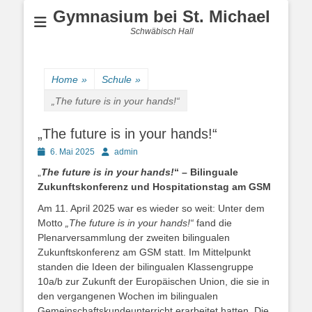
Gymnasium bei St. Michael
Schwäbisch Hall
Home
»
Schule
»
„The future is in your hands!“
„The future is in your hands!“
Posted
Author
6. Mai 2025
admin
on
„
The future is in your hands!
“ – Bilinguale
Zukunftskonferenz und Hospitationstag am GSM
Am 11. April 2025 war es wieder so weit: Unter dem
Motto
„The future is in your hands!“
fand die
Plenarversammlung der zweiten bilingualen
Zukunftskonferenz am GSM statt. Im Mittelpunkt
standen die Ideen der bilingualen Klassengruppe
10a/b zur Zukunft der Europäischen Union, die sie in
den vergangenen Wochen im bilingualen
Gemeinschaftskundeunterricht erarbeitet hatten. Die