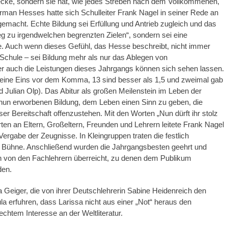
wecke, sondern sie hat, wie jedes Streben nach dem Vollkommenen,
rman Hesses hatte sich Schulleiter Frank Nagel in seiner Rede an
emacht. Echte Bildung sei Erfüllung und Antrieb zugleich und das
g zu irgendwelchen begrenzten Zielen“, sondern sei eine
 Auch wenn dieses Gefühl, das Hesse beschreibt, nicht immer
Schule – sei Bildung mehr als nur das Ablegen von
r auch die Leistungen dieses Jahrgangs können sich sehen lassen.
25 eine Eins vor dem Komma, 13 sind besser als 1,5 und zweimal gab
 Julian Olp). Das Abitur als großen Meilenstein im Leben der
r nun erworbenen Bildung, dem Leben einen Sinn zu geben, die
ser Bereitschaft offenzustehen. Mit den Worten „Nun dürft ihr stolz
en an Eltern, Großeltern, Freunden und Lehrern leitete Frank Nagel
rgabe der Zeugnisse. In Kleingruppen traten die festlich
ie Bühne. Anschließend wurden die Jahrgangsbesten geehrt und
n von den Fachlehrern überreicht, zu denen dem Publikum
den.
 Geiger, die von ihrer Deutschlehrerin Sabine Heidenreich den
la erfuhren, dass Larissa nicht aus einer „Not“ heraus den
chtem Interesse an der Weltliteratur.