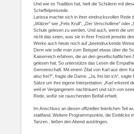
Und wie es Tradition hat, hielt die Schülerin mit d
Scheffelpreisrede.
Larissa machte sich in ihrer eindrucksvollen Rede 
„Wälzer“ wie „Felix Krull“, „Der Verschollene“ ode
Schule gelesen zu werden. Und auch, wenn die umfa
nicht das seien, was sie in ihrer Freizeit jenseits 
Werke auch heute noch auf „beeindruckende Weise 
Denn wie solle man zum Beispiel etwas über die S
Kaiserreich erfahren, die an den gesellschaftlichen 
gelesen hat. So unterstütze das Lesen die Empathie
Gemeinschaft. Mit einem Zitat von Karl aus dem Ka
also frei?“, fragte die Dame. „Ja, frei bin ich“, sag
Sätze um ihre eigene Interpretation: „Karl erkennt d
weil er Vergangenem nachtrauert und sich von seine
Rede, wofür sie rauschenden Beifall erhielt.
Im Anschluss an diesen offiziellen feierlichen Teil
stattfand. Weitere Programmpunkte, die Einblicke i
Tanzen , ließen den Abend ausklingen.