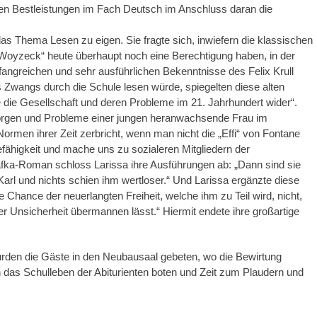
iesen Bestleistungen im Fach Deutsch im Anschluss daran die
das Thema Lesen zu eigen. Sie fragte sich, inwiefern die klassischen
r „Woyzeck“ heute überhaupt noch eine Berechtigung haben, in der
ngreichen und sehr ausführlichen Bekenntnisse des Felix Krull
des Zwangs durch die Schule lesen würde, spiegelten diese alten
die Gesellschaft und deren Probleme im 21. Jahrhundert wider“.
orgen und Probleme einer jungen heranwachsende Frau im
Normen ihrer Zeit zerbricht, wenn man nicht die „Effi“ von Fontane
fähigkeit und mache uns zu sozialeren Mitgliedern der
fka-Roman schloss Larissa ihre Ausführungen ab: „Dann sind sie
te Karl und nichts schien ihm wertloser.“ Und Larissa ergänzte diese
ie Chance der neuerlangten Freiheit, welche ihm zu Teil wird, nicht,
r Unsicherheit übermannen lässt.“ Hiermit endete ihre großartige
 wurden die Gäste in den Neubausaal gebeten, wo die Bewirtung
n das Schulleben der Abiturienten boten und Zeit zum Plaudern und