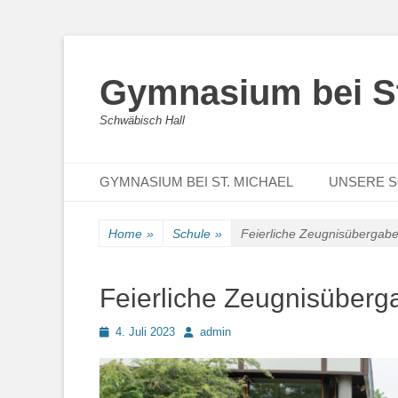
Gymnasium bei St
Schwäbisch Hall
Primary Menu
Skip
GYMNASIUM BEI ST. MICHAEL
UNSERE 
to
content
Home
»
Schule
»
Feierliche Zeugnisübergab
Feierliche Zeugnisüberg
Posted
Author
4. Juli 2023
admin
on