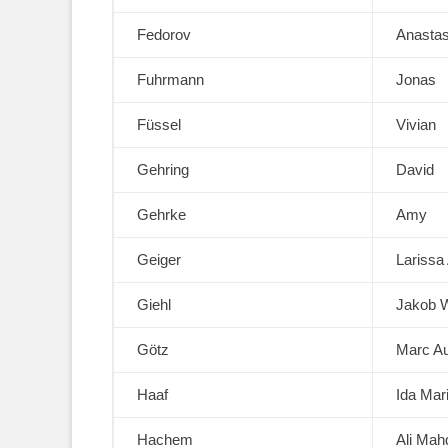
Fedorov
Anastas
Fuhrmann
Jonas
Füssel
Vivian
Gehring
David
Gehrke
Amy
Geiger
Larissa
Giehl
Jakob 
Götz
Marc A
Haaf
Ida Mar
Hachem
Ali Mah