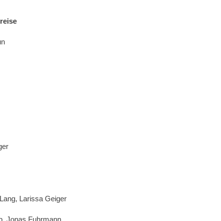
———————————
reise
un
ger
Lang, Larissa Geiger
Olp, Jonas Fuhrmann