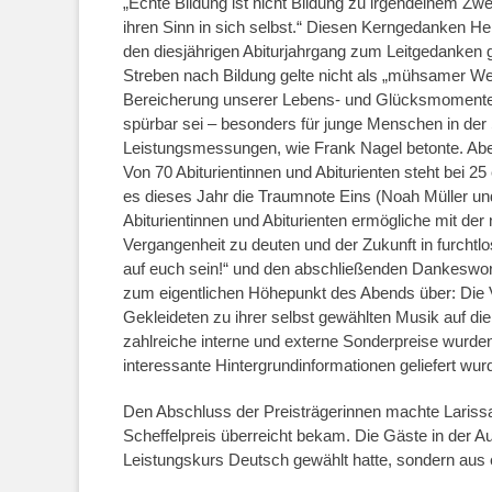
„Echte Bildung ist nicht Bildung zu irgendeinem Z
ihren Sinn in sich selbst.“ Diesen Kerngedanken He
den diesjährigen Abiturjahrgang zum Leitgedanken g
Streben nach Bildung gelte nicht als „mühsamer We
Bereicherung unserer Lebens- und Glücksmomente.
spürbar sei – besonders für junge Menschen in der 
Leistungsmessungen, wie Frank Nagel betonte. Abe
Von 70 Abiturientinnen und Abiturienten steht bei 
es dieses Jahr die Traumnote Eins (Noah Müller und
Abiturientinnen und Abiturienten ermögliche mit de
Vergangenheit zu deuten und der Zukunft in furchtlo
auf euch sein!“ und den abschließenden Dankeswort
zum eigentlichen Höhepunkt des Abends über: Die Ve
Gekleideten zu ihrer selbst gewählten Musik auf d
zahlreiche interne und externe Sonderpreise wurde
interessante Hintergrundinformationen geliefert wur
Den Abschluss der Preisträgerinnen machte Larissa
Scheffelpreis überreicht bekam. Die Gäste in der Au
Leistungskurs Deutsch gewählt hatte, sondern aus e