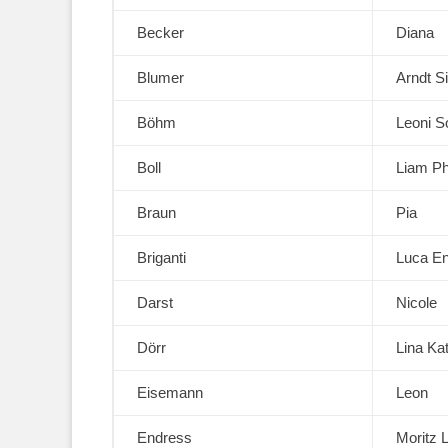
Becker
Diana
Blumer
Arndt Si
Böhm
Leoni S
Boll
Liam Ph
Braun
Pia
Briganti
Luca En
Darst
Nicole
Dörr
Lina Ka
Eisemann
Leon
Endress
Moritz 