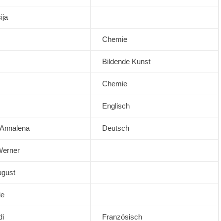
ija
Chemie
Bildende Kunst
Chemie
Englisch
 Annalena
Deutsch
Werner
ugust
ie
di
Französisch