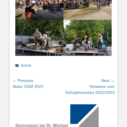
Categories
Schule
Beitragsnavigation
← Previous
Next →
Previous
Next
Abitur GSM 2022
Hinweise zum
post:
post:
Schuljahresstart 2022/2023