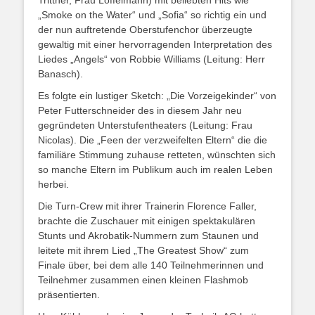
Trittner, Frau Löffelmann) mit beliebten Hits wie
„Smoke on the Water“ und „Sofia“ so richtig ein und
der nun auftretende Oberstufenchor überzeugte
gewaltig mit einer hervorragenden Interpretation des
Liedes „Angels“ von Robbie Williams (Leitung: Herr
Banasch).
Es folgte ein lustiger Sketch: „Die Vorzeigekinder“ von
Peter Futterschneider des in diesem Jahr neu
gegründeten Unterstufentheaters (Leitung: Frau
Nicolas). Die „Feen der verzweifelten Eltern“ die die
familiäre Stimmung zuhause retteten, wünschten sich
so manche Eltern im Publikum auch im realen Leben
herbei.
Die Turn-Crew mit ihrer Trainerin Florence Faller,
brachte die Zuschauer mit einigen spektakulären
Stunts und Akrobatik-Nummern zum Staunen und
leitete mit ihrem Lied „The Greatest Show“ zum
Finale über, bei dem alle 140 Teilnehmerinnen und
Teilnehmer zusammen einen kleinen Flashmob
präsentierten.