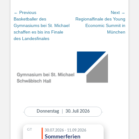
Beitragsnavigation
← Previous
Next →
Previous
Next
Basketballer des
Regionalfinale des Young
post:
post:
Gymnasiums bei St. Michael
Economic Summit in
schaffen es bis ins Finale
München
des Landesfinales