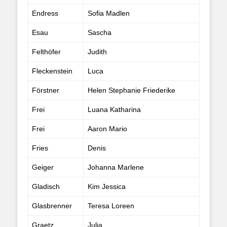
Endress
Sofia Madlen
Esau
Sascha
Felthöfer
Judith
Fleckenstein
Luca
Förstner
Helen Stephanie Friederike
Frei
Luana Katharina
Frei
Aaron Mario
Fries
Denis
Geiger
Johanna Marlene
Gladisch
Kim Jessica
Glasbrenner
Teresa Loreen
Graetz
Julia