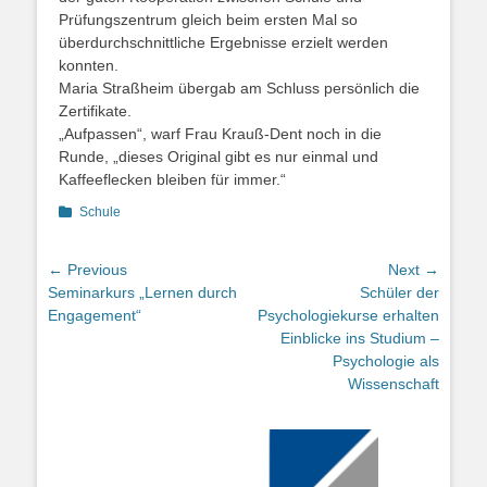
Prüfungszentrum gleich beim ersten Mal so
überdurchschnittliche Ergebnisse erzielt werden
konnten.
Maria Straßheim übergab am Schluss persönlich die
Zertifikate.
„Aufpassen“, warf Frau Krauß-Dent noch in die
Runde, „dieses Original gibt es nur einmal und
Kaffeeflecken bleiben für immer.“
Categories
Schule
Beitragsnavigation
← Previous
Next →
Previous
Next
Seminarkurs „Lernen durch
Schüler der
post:
post:
Engagement“
Psychologiekurse erhalten
Einblicke ins Studium –
Psychologie als
Wissenschaft