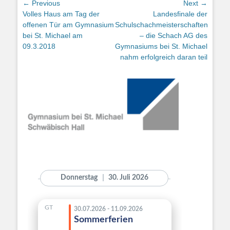
Beitragsnavigation
← Previous
Next →
Previous
Next
Volles Haus am Tag der
Landesfinale der
post:
post:
offenen Tür am Gymnasium
Schulschachmeisterschaften
bei St. Michael am
– die Schach AG des
09.3.2018
Gymnasiums bei St. Michael
nahm erfolgreich daran teil