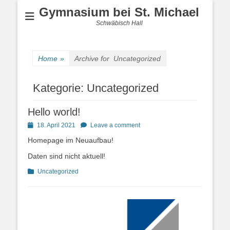
Gymnasium bei St. Michael
Schwäbisch Hall
Home
»
Archive for
Uncategorized
Kategorie:
Uncategorized
Hello world!
Posted
18. April 2021
Leave a comment
on
Homepage im Neuaufbau!
Daten sind nicht aktuell!
Categories
Uncategorized