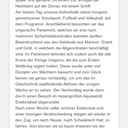
später und gestärkt mit einem Eis, erfolgte die
Heimfahrt auf der Donau mit einem Schiff.
Am letzten Tag unseres Aufenthalts stand morgens
gemeinsamer Schulsport, Fußball und Volleyball, auf
dem Programm. Anschließend besuchten wir das
ungarische Parlament, welches wir erst nach
mehreren Sicherheitskontrollen betreten durften.
Beeindruckend war das Gebäude aus Marmor, Granit
und Gold, in welchem die Abgeordneten beschäftigt
sind. Im Parlament befindet sich zudem auch die alte
Krone der Könige Ungarns, die bis zum Ersten
Weltkrieg regiert hatten. Diese wurde unter viel
Disziplin von Wächtern bewacht und zum Glück
kamen wir genau rechtzeitig, um uns das im
Gleichschritt stattfindende Ablösen der vorigen
Wache an zu sehen. Der Nachmittag wurde dann
durch einen Besuch im riesengroßen Aquaworld
Erlebnisbad abgerundet.
Nach einer Woche voller schöner Erlebnisse und
einer traurigen Verabschiedung stiegen wir wieder in
den Zug, um nach Hause, nach Schwäbisch Hall, zu
fahren. Nun können wir es kaum erwarten bis der