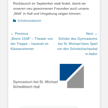
Rücktausch im September statt findet, damit wir
unseren neu gewonnenen Freunden auch unsere
„Welt“ in Hall und Umgebung zeigen können.
Categories
Schüleraustausch
Beitragsnavigation
← Previous
Next →
Previous
Next
„Brenz 1548“ – Theater von
Schüler des Gymnasiums
post:
post:
der Treppe – hautnah im
bei St. Michael beim Spiel
Klassenzimmer
um den Schulschachpokal
in Aalen