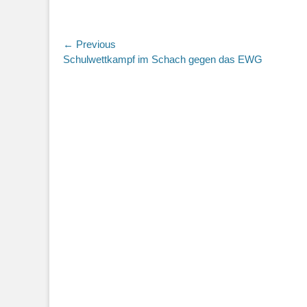
Beitragsnavigation
← Previous
Previous
Schulwettkampf im Schach gegen das EWG
post: