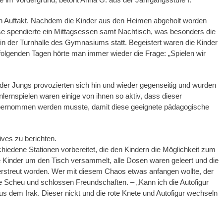
en Auftakt. Nachdem die Kinder aus den Heimen abgeholt worden
e spendierte ein Mittagsessen samt Nachtisch, was besonders die
 in der Turnhalle des Gymnasiums statt. Begeistert waren die Kinder
n folgenden Tagen hörte man immer wieder die Frage: „Spielen wir
e der Jungs provozierten sich hin und wieder gegenseitig und wurden
ernspielen waren einige von ihnen so aktiv, dass dieser
bernommen werden musste, damit diese geeignete pädagogische
ives zu berichten.
iedene Stationen vorbereitet, die den Kindern die Möglichkeit zum
ge Kinder um den Tisch versammelt, alle Dosen waren geleert und die
rstreut worden. Wer mit diesem Chaos etwas anfangen wollte, der
re Scheu und schlossen Freundschaften. – „Kann ich die Autofigur
s dem Irak. Dieser nickt und die rote Knete und Autofigur wechseln