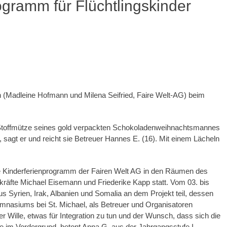
ogramm für Flüchtlingskinder
n (Madleine Hofmann und Milena Seifried, Faire Welt-AG) beim
te Stoffmütze seines gold verpackten Schokoladenweihnachtsmannes
 sagt er und reicht sie Betreuer Hannes E. (16). Mit einem Lächeln
 Kinderferienprogramm der Fairen Welt AG in den Räumen des
kräfte Michael Eisemann und Friederike Kapp statt. Vom 03. bis
s Syrien, Irak, Albanien und Somalia an dem Projekt teil, dessen
mnasiums bei St. Michael, als Betreuer und Organisatoren
Wille, etwas für Integration zu tun und der Wunsch, dass sich die
ie im Vordergrund, betont Anna G. aus der Jahrgangsstufe I.