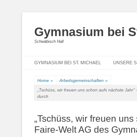
Gymnasium bei St
Schwäbisch Hall
Primary Menu
Skip
GYMNASIUM BEI ST. MICHAEL
UNSERE 
to
content
Home
»
Arbeitsgemeinschaften
»
„Tschüss, wir freuen uns schon aufs nächste Jahr“
durch
„Tschüss, wir freuen uns
Faire-Welt AG des Gymna