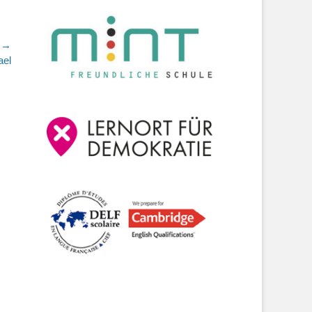
 →
ael