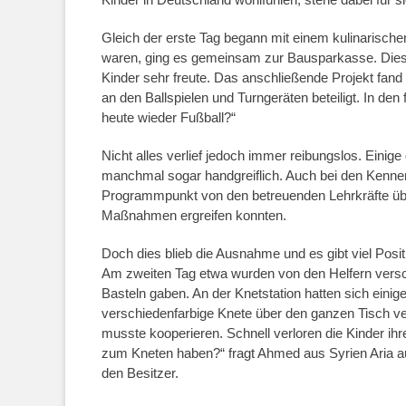
Gleich der erste Tag begann mit einem kulinarisch
waren, ging es gemeinsam zur Bausparkasse. Dies
Kinder sehr freute. Das anschließende Projekt fand
an den Ballspielen und Turngeräten beteiligt. In de
heute wieder Fußball?“
Nicht alles verlief jedoch immer reibungslos. Einig
manchmal sogar handgreiflich. Auch bei den Kennenl
Programmpunkt von den betreuenden Lehrkräfte ü
Maßnahmen ergreifen konnten.
Doch dies blieb die Ausnahme und es gibt viel Posit
Am zweiten Tag etwa wurden von den Helfern versch
Basteln gaben. An der Knetstation hatten sich eini
verschiedenfarbige Knete über den ganzen Tisch ve
musste kooperieren. Schnell verloren die Kinder ih
zum Kneten haben?“ fragt Ahmed aus Syrien Aria au
den Besitzer.