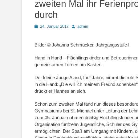
zweiten Mal ihr Ferienpr
durch
Posted
Author
24. Januar 2017
admin
on
Bilder © Johanna Schmücker, Jahrgangsstufe I
Hand in Hand – Flüchtlingskinder und Betreuerinne
gemeinsamen Turnen am Kasten.
Der kleine Junge Aland, fünf Jahre, nimmt die ro
in die Hand: „Die will ich meinem Freund schenken“,
drückt er Hannes an sich.
Schon zum zweiten Mal fand nun dieses besondere
Gymnasiums bei St. Michael unter Leitung der Lehr
zum 05. Januar nahmen dreißig Flüchtlingskinder au
Organisation fünfzehn Jugendliche, Schüler des Gy
ermöglichten. Der Spaß am Umgang mit Kindern, der 
Kinder in Deutschland wohlfühlen, stehe dabei für s