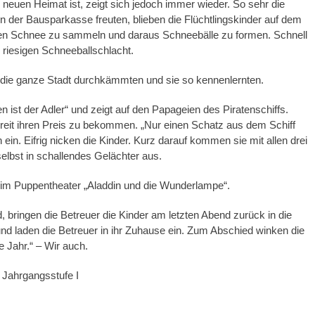
r neuen Heimat ist, zeigt sich jedoch immer wieder. So sehr die
in der Bausparkasse freuten, blieben die Flüchtlingskinder auf dem
 den Schnee zu sammeln und daraus Schneebälle zu formen. Schnell
 riesigen Schneeballschlacht.
r die ganze Stadt durchkämmten und sie so kennenlernten.
 ist der Adler“ und zeigt auf den Papageien des Piratenschiffs.
reit ihren Preis zu bekommen. „Nur einen Schatz aus dem Schiff
 ein. Eifrig nicken die Kinder. Kurz darauf kommen sie mit allen drei
elbst in schallendes Gelächter aus.
 im Puppentheater „Aladdin und die Wunderlampe“.
d, bringen die Betreuer die Kinder am letzten Abend zurück in die
und laden die Betreuer in ihr Zuhause ein. Zum Abschied winken die
 Jahr.“ – Wir auch.
 Jahrgangsstufe I