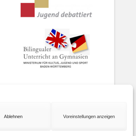
ookie policy (EU)
Ablehnen
Voreinstellungen anzeigen
Catch Base by
Catch Themes