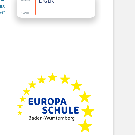
urs
nt“