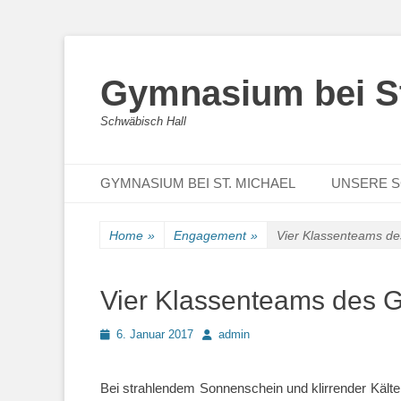
Gymnasium bei St
Schwäbisch Hall
Primary Menu
Skip
GYMNASIUM BEI ST. MICHAEL
UNSERE 
to
content
Home
»
Engagement
»
Vier Klassenteams de
Vier Klassenteams des G
Posted
Author
6. Januar 2017
admin
on
Bei strahlendem Sonnenschein und klirrender Kält