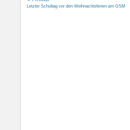
Beitragsnavigation
Previous
Letzter Schultag vor den Weihnachtsferien am GSM
post: