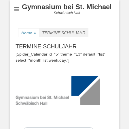
Gymnasium bei St. Michael
Schwäbisch Hall
Home
»
TERMINE SCHULJAHR
TERMINE SCHULJAHR
[Spider_Calendar id=“5″ theme=“13″ default=“list“
select=“month,list,week,day,“]